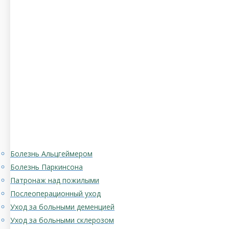
Болезнь Альцгеймером
Болезнь Паркинсона
Патронаж над пожилыми
Послеоперационный уход
Уход за больными деменцией
Уход за больными склерозом