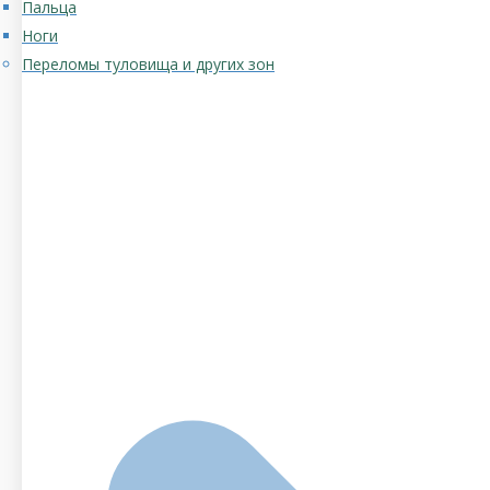
Пальца
Ноги
Переломы туловища и других зон