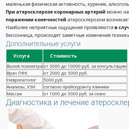
маленькая физическая активность, курение, алкоголь
При атеросклерозе коронарных артерий
можно наб
поражении конечностей
атеросклерозом возникает
Наиболее неприятные ощущения проявляются
в слу
бессонница, происходят заметные изменения психики
Дополнительные услуги
Услуга
Стоимость
Вызов психиатра
от 5000 до 10000 руб. за консультацию
Врач ЛФК
от 2000 до 5000 руб.
Невропатолог
5000 руб.
Анализы, УЗИ
согласно прейскуранту клиники
Массаж
от 1000 до 3000 руб. за сеанс
Диагностика и лечение атероскле