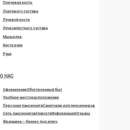
Плечевая кость
Локтевого сустава
Лучевой кости
Лучезапястного сустава
Мыщелка
Кисти руки
Руки
О НАС
Оформление
Обустроенный быт
Удобное месторасположение
Персонал пансионата
Санатории для пенсионеров
Сеть пансионатов
Новости
Информация
Отзывы
Франшиза – бизнес под ключ