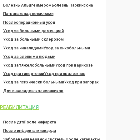
Болезнь Альцгеймером
Болезнь Паркинсона
Патронаж над пожилыми
Послеоперационный уход
Уход за больными деменцией
Уход за больными склерозом
Уход за инвалидами
Уход за онкобольными
Уход за слепыми людьми
Уход за тяжелобольными
Уход при варикозе
Уход при гипертонии
Уход при пролежнях
Уход за психически больными
Уход при запорах
Для инвалидов-колясочников
РЕАБИЛИТАЦИЯ
После дтп
После инфаркта
После инфаркта миокарда
Заболевания нервной системы
После катаракты