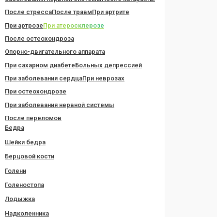
После стресса
После травм
При артрите
При артрозе
При атеросклерозе
После остеохондроза
Опорно-двигательного аппарата
При сахарном диабете
Больных депрессией
При заболевания сердца
При неврозах
При остеохондрозе
При заболевания нервной системы
После переломов
Бедра
Шейки бедра
Берцовой кости
Голени
Голеностопа
Лодыжка
Надколенника