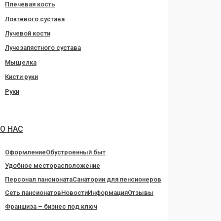
Плечевая кость
Локтевого сустава
Лучевой кости
Лучезапястного сустава
Мыщелка
Кисти руки
Руки
О НАС
Оформление
Обустроенный быт
Удобное месторасположение
Персонал пансионата
Санатории для пенсионеров
Сеть пансионатов
Новости
Информация
Отзывы
Франшиза – бизнес под ключ