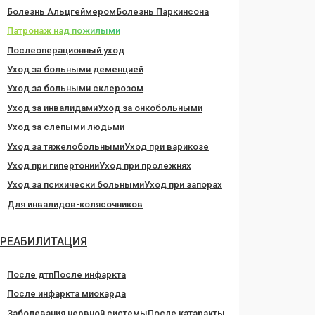
Болезнь Альцгеймером
Болезнь Паркинсона
Патронаж над пожилыми
Послеоперационный уход
Уход за больными деменцией
Уход за больными склерозом
Уход за инвалидами
Уход за онкобольными
Уход за слепыми людьми
Уход за тяжелобольными
Уход при варикозе
Уход при гипертонии
Уход при пролежнях
Уход за психически больными
Уход при запорах
Для инвалидов-колясочников
РЕАБИЛИТАЦИЯ
После дтп
После инфаркта
После инфаркта миокарда
Заболевания нервной системы
После катаракты