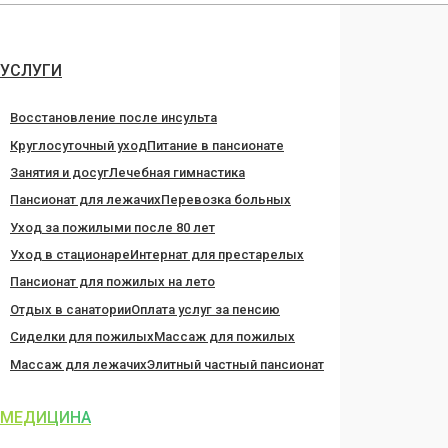
Перейти
к
содержанию
УСЛУГИ
Восстановление после инсульта
Круглосуточный уход
Питание в пансионате
Занятия и досуг
Лечебная гимнастика
Пансионат для лежачих
Перевозка больных
Уход за пожилыми после 80 лет
Уход в стационаре
Интернат для престарелых
Пансионат для пожилых на лето
Отдых в санатории
Оплата услуг за пенсию
Сиделки для пожилых
Массаж для пожилых
Массаж для лежачих
Элитный частный пансионат
МЕДИЦИНА