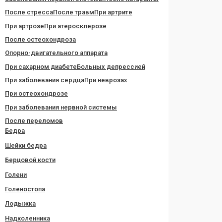
После стресса
После травм
При артрите
При артрозе
При атеросклерозе
После остеохондроза
Опорно-двигательного аппарата
При сахарном диабете
Больных депрессией
При заболевания сердца
При неврозах
При остеохондрозе
При заболевания нервной системы
После переломов
Бедра
Шейки бедра
Берцовой кости
Голени
Голеностопа
Лодыжка
Надколенника