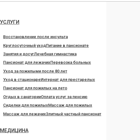
Перейти
к
содержанию
УСЛУГИ
Восстановление после инсульта
Круглосуточный уход
Питание в пансионате
Занятия и досуг
Лечебная гимнастика
Пансионат для лежачих
Перевозка больных
Уход за пожилыми после 80 лет
Уход в стационаре
Интернат для престарелых
Пансионат для пожилых на лето
Отдых в санатории
Оплата услуг за пенсию
Сиделки для пожилых
Массаж для пожилых
Массаж для лежачих
Элитный частный пансионат
МЕДИЦИНА