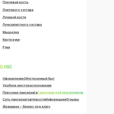
Плечевая кость
Локтевого сустава
Лучевой кости
Лучезапястного сустава
Мыщелка
Кисти руки
Руки
О НАС
Оформление
Обустроенный быт
Удобное месторасположение
Персонал пансионата
Санатории для пенсионеров
Сеть пансионатов
Новости
Информация
Отзывы
Франшиза – бизнес под ключ