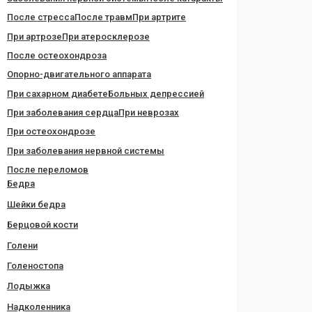
После стресса
После травм
При артрите
При артрозе
При атеросклерозе
После остеохондроза
Опорно-двигательного аппарата
При сахарном диабете
Больных депрессией
При заболевания сердца
При неврозах
При остеохондрозе
При заболевания нервной системы
После переломов
Бедра
Шейки бедра
Берцовой кости
Голени
Голеностопа
Лодыжка
Надколенника