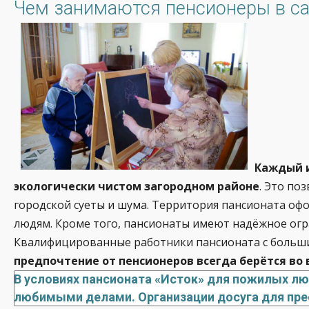
Чем занимаются пенсионеры в с
Каждый и
экологически чистом загородном районе
. Это по
городской суеты и шума. Территория пансионата о
людям. Кроме того, пансионаты имеют надёжное огр
Квалифицированные работники пансионата с больши
предпочтение от пенсионеров всегда берётся во
В условиях пансионата «Исток» для пожилых лю
любимыми делами. Организации досуга для пре