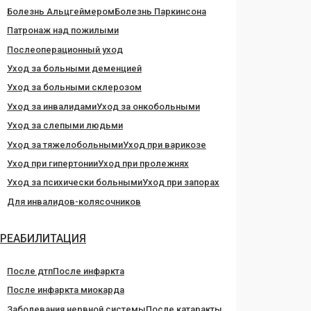
Болезнь Альцгеймером
Болезнь Паркинсона
Патронаж над пожилыми
Послеоперационный уход
Уход за больными деменцией
Уход за больными склерозом
Уход за инвалидами
Уход за онкобольными
Уход за слепыми людьми
Уход за тяжелобольными
Уход при варикозе
Уход при гипертонии
Уход при пролежнях
Уход за психически больными
Уход при запорах
Для инвалидов-колясочников
РЕАБИЛИТАЦИЯ
После дтп
После инфаркта
После инфаркта миокарда
Заболевания нервной системы
После катаракты