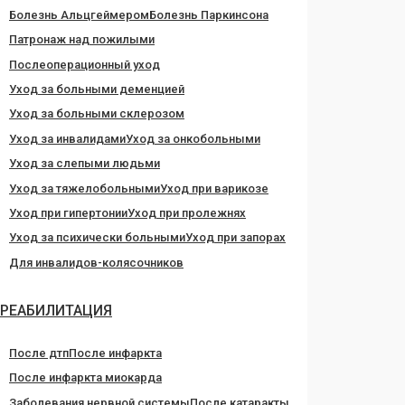
Болезнь Альцгеймером
Болезнь Паркинсона
Патронаж над пожилыми
Послеоперационный уход
Уход за больными деменцией
Уход за больными склерозом
Уход за инвалидами
Уход за онкобольными
Уход за слепыми людьми
Уход за тяжелобольными
Уход при варикозе
Уход при гипертонии
Уход при пролежнях
Уход за психически больными
Уход при запорах
Для инвалидов-колясочников
РЕАБИЛИТАЦИЯ
После дтп
После инфаркта
После инфаркта миокарда
Заболевания нервной системы
После катаракты