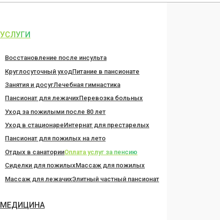
Перейти
к
содержанию
УСЛУГИ
Восстановление после инсульта
Круглосуточный уход
Питание в пансионате
Занятия и досуг
Лечебная гимнастика
Пансионат для лежачих
Перевозка больных
Уход за пожилыми после 80 лет
Уход в стационаре
Интернат для престарелых
Пансионат для пожилых на лето
Отдых в санатории
Оплата услуг за пенсию
Сиделки для пожилых
Массаж для пожилых
Массаж для лежачих
Элитный частный пансионат
МЕДИЦИНА