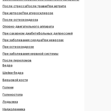
После стресса
После травм
При артрите
При артрозе
При атеросклерозе
После остеохондроза
Опорно-двигательного аппарата
При сахарном диабете
Больных депрессией
При заболевания сердца
При неврозах
При остеохондрозе
При заболевания нервной системы
После переломов
Бедра
Шейки бедра
Берцовой кости
Голени
Голеностопа
Лодыжка
Надколенника