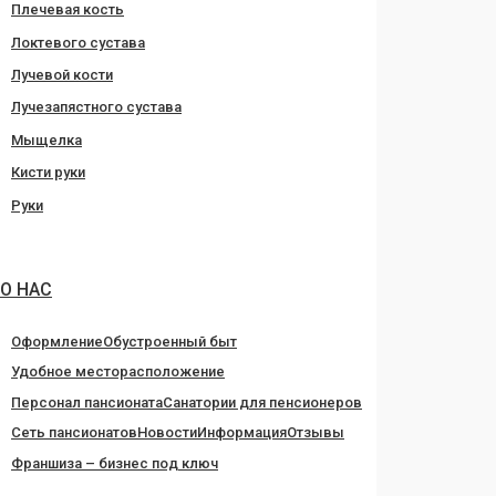
Плечевая кость
Локтевого сустава
Лучевой кости
Лучезапястного сустава
Мыщелка
Кисти руки
Руки
О НАС
Оформление
Обустроенный быт
Удобное месторасположение
Персонал пансионата
Санатории для пенсионеров
Сеть пансионатов
Новости
Информация
Отзывы
Франшиза – бизнес под ключ